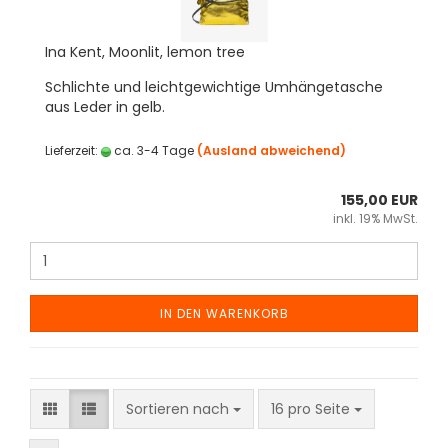
Ina Kent, Moonlit, lemon tree
Schlichte und leichtgewichtige Umhängetasche
aus Leder in gelb.
Lieferzeit:
ca. 3-4 Tage
(Ausland abweichend)
155,00 EUR
inkl. 19% MwSt.
IN DEN WARENKORB
Sortieren nach
pro Seite
Sortieren nach
16 pro Seite