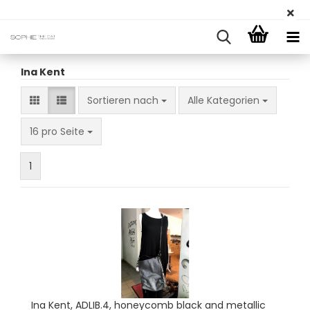
Ina Kent
Sortieren nach
Sortieren nach
Alle Kategorien
pro Seite
16 pro Seite
1
Ina Kent, ADLIB.4, honeycomb black and metallic