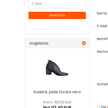
WEITER
E-
ZUR
Mail
KONT
NEWSLETTER-
Name
ANMELDUNG
ANMELDEN
E-Mail
Betref
Angebote
Nachri
Siche
Kudetà, pelle forata nero
Ehem. 189,00 EUR
DATE
Nur 113,40 EUR
Die