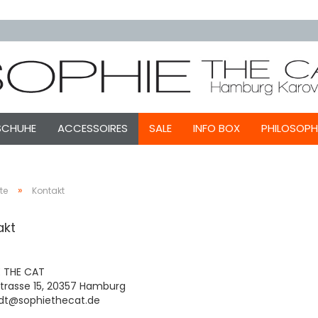
SCHUHE
ACCESSOIRES
SALE
INFO BOX
PHILOSOPH
»
te
Kontakt
akt
E THE CAT
trasse 15, 20357 Hamburg
dt@sophiethecat.de​