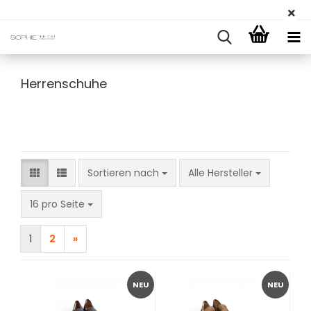
Herrenschuhe
Sortieren nach
Sortieren nach
Alle Hersteller
pro Seite
16 pro Seite
1
2
»
NEU
NEU