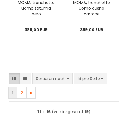
MOMA, tronchetto
MOMA, tronchetto
uomo saturnia
uomo cusna
nero
cartone
389,00 EUR
359,00 EUR
Sortieren nach
pro Seite
Sortieren nach
16 pro Seite
1
2
»
1
bis
16
(von insgesamt
19
)