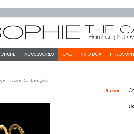
SCHUHE
ACCESSOIRES
SALE
INFO BOX
PHILOSOPH
ger mit zwei Romben, gold
O
Bazou
Li