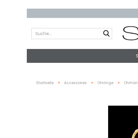
Suche...
»
»
»
Startseite
Accessoires
Ohrringe
Ohrhän