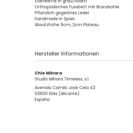
Stiefelette in grau/violett
Orthopädisches Fussbett mit Brandsohle
Pflanzlich gegerbtes Leder
handmade in Spain
​Absatzhöhe 9cm, 2cm Plateau
Hersteller Informationen
Chie Mihara
Studio Mihara Timeless, s.l.
Avenida Camilo José Cela 42
03600 Elda (Alicante)
España