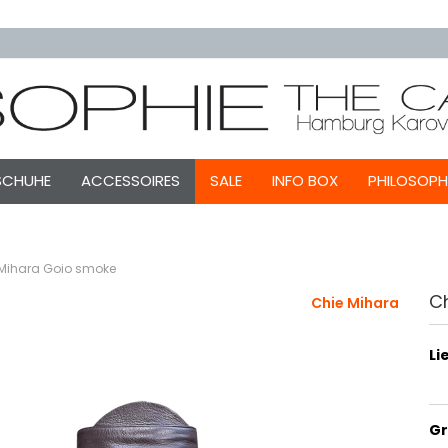
SCHUHE
ACCESSOIRES
SALE
INFO BOX
PHILOSOPH
 Mihara Goio smoke
C
Chie Mihara
Li
Gr