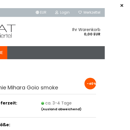
EUR
Login
Merkzettel
Ihr Warenkorb
0,00 EUR
IE
-40%
hie Mihara Goio smoke
eferzeit:
ca. 3-4 Tage
(Ausland abweichend)
öße: