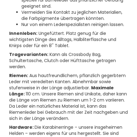
speziell für Büffelleder aus pflanzlicher Gerbung
geeignet sind.
Vermeiden Sie Kontakt zu jeglichen Materialien,
die Farbpigmente übertragen könnten.
Nur von einem Lederspezialisten reinigen lassen.
Innenleben:
Ungefüttert. Platz genug für die
wichtigsten Dinge des Alltags, Halbliterflasche und
Knirps oder für ein 8'' Tablet.
Tragevarianten:
Kann als Crossbody Bag,
Schultertasche, Clutch oder Hüfttasche getragen
werden.
Riemen:
Aus hautfreundlichem, pflanzlich gegerbtem
Leder mit veredelten Kanten. Abnehmbar sowie
stufenweise in der Länge adjustierbar.
Maximale
Länge:
110 cm. Unsere Riemen sind Unikate, daher kann
die Länge von Riemen zu Riemen um 1-2 cm variieren.
Da Leder ein natürliches Material ist, kann das
Riemenleder bei Gebrauch mit der Zeit nachgeben und
sich in der Länge verändern.
Hardware:
Die Karabinerringe – unsere insgeheimen
Helden – werden eigens für uns hergestellt. Sie sind