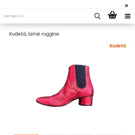
Kudetà, lamé ruggine
Kudetá