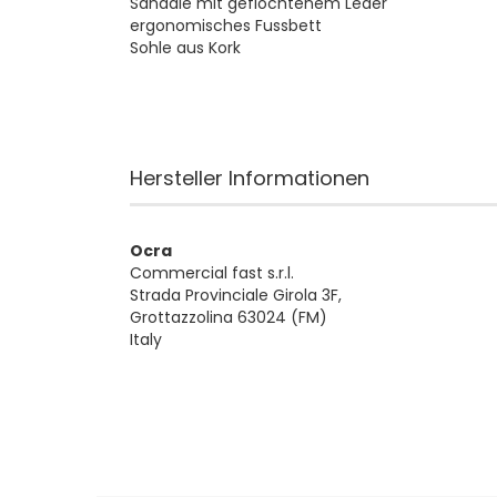
Sandale mit geflochtenem Leder
ergonomisches Fussbett
Sohle aus Kork
Hersteller Informationen
Ocra
Commercial fast s.r.l.
Strada Provinciale Girola 3F,
Grottazzolina 63024 (FM)
Italy