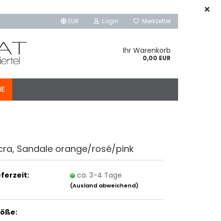
EUR
Login
Merkzettel
Ihr Warenkorb
0,00 EUR
IE
cra, Sandale orange/rosé/pink
eferzeit:
ca. 3-4 Tage
(Ausland abweichend)
öße: