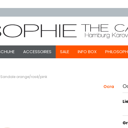
SCHUHE
ACCESSOIRES
SALE
INFO BOX
PHILOSOPH
 Sandale orange/rosé/pink
O
Ocra
Li
Gr