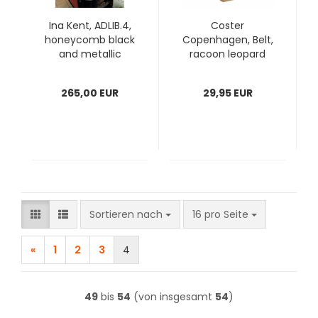
Ina Kent, ADLIB.4,
Coster
honeycomb black
Copenhagen, Belt,
and metallic
racoon leopard
anthra
style
265,00 EUR
29,95 EUR
Sortieren nach
pro Seite
Sortieren nach
16 pro Seite
«
1
2
3
4
49
bis
54
(von insgesamt
54
)