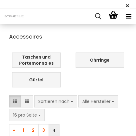
Accessoires
Taschen und
Ohrringe
Portemonnaies
Gürtel
Sortieren nach
Sortieren nach
Alle Hersteller
pro Seite
16 pro Seite
«
1
2
3
4